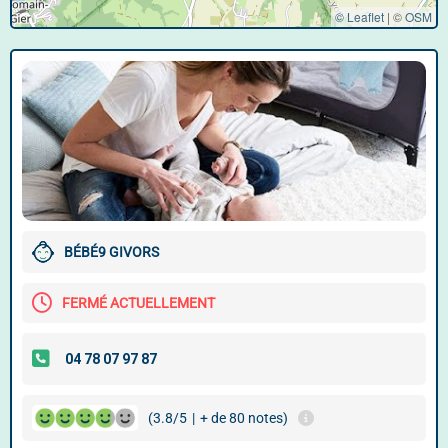
© Leaflet
|
©
OSM
BÉBÉ9 GIVORS
FERMÉ ACTUELLEMENT
(3.8/5
|
+ de 80 notes)