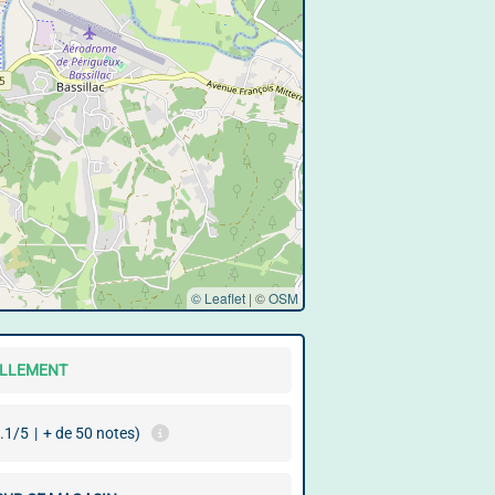
© Leaflet
|
©
OSM
ELLEMENT
.1/5
|
+ de 50 notes)