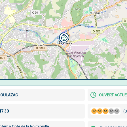
BOULAZAC
OUVERT ACTU
(3
teix à Côté de la Foir'Fouille