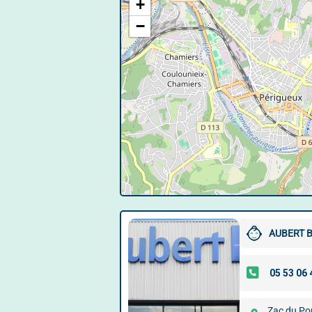
+
−
AUBERT 
Zac du Pon